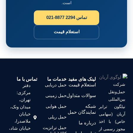
است.
تماس
021-8877 2294
استعلام قیمت
لینک های مفید
خدمات ما
تماس با ما
استعلام قیمت
حمل دریایی
دفتر
مرکزی:
سوالات متداول
حمل زمینی
تهران،
شبکه
حمل هوایی
بر
میدان ونک،
نمایندگان حمل
خیابان
می
حمل ریلی
ملاصدرا،
ذ
درباره ما
حمل ترانزیت
خیابان شاد،
از