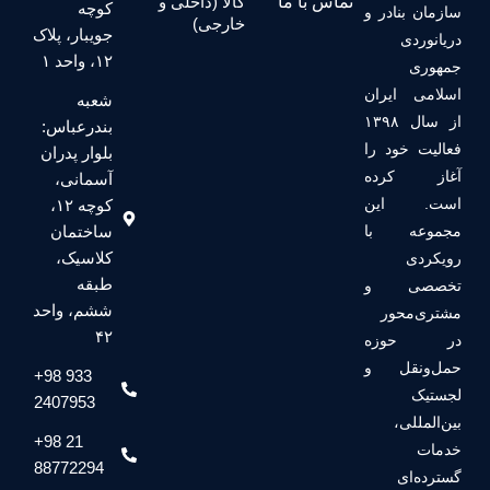
تماس با ما
کالا (داخلی و
کوچه
 و
خارجی)
جویبار، پلاک
۱۲، واحد ۱
ان
شعبه
 ۱۳۹۸
بندرعباس:
را
بلوار پدران
ه
آسمانی،
ن
کوچه ۱۲،
ا
ساختمان
کلاسیک،
طبقه
و
ششم، واحد
۴۲
ه
و
+98 933
2407953
+98 21
88772294