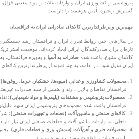
پتروشیمی و کشاورزی ایران و واردات غلات و مواد معدنی قزاق، ب
گسترش زنجیره تأمین هوشمند را داراست.
مهم‌ترین و پرطرفدارترین کالاهای صادراتی ایران به
قزاقستان
در سال‌های اخیر، روابط تجاری ایران و قزاقستان رشد چشمگیری
تازه‌ای برای صادرکنندگان ایرانی ایجاد کرده‌اند. موقعیت استرات
کالاهای متنوع، باعث شده
صادرات به آسیا
و به‌ویژه قزاقستان، ب
ایران تبدیل شود. در ادامه، به چند نمونه از پرطرفدارترین کالاهای
محصولات کشاورزی و غذایی (میوه‌ها، خشکبار، خرما، روغن‌ها)
قزاقستان تقاضای بالایی دارند و بخشی از سبد صادرات غیرنفتی
محصولات پتروشیمی و مشتقات (پلیمرها و مواد شیمیایی):
تقاض
قزاقستان باعث شده محموله‌های پتروشیمی ایران سهم قابل‌تو
کالاهای صنعتی و ماشین‌آلات (قطعات و تجهیزات صنعتی):
شرکت
داخلی، به واردات ماشین‌آلات و قطعات صنعتی ایران نیاز دارند.
محصولات فلزی و آهن‌آلات (شمش، ورق و قطعات فلزی):
بخش 
تامین فلزات و قطعات مورد نیاز بهره می‌برد.